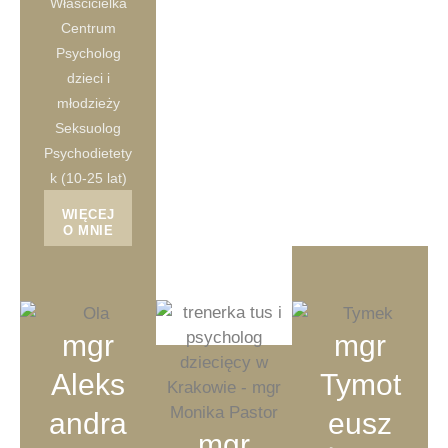
Właścicielka
Centrum
Psycholog
dzieci i
młodzieży
Seksuolog
Psychodietety
k (10-25 lat)
WIĘCEJ
O MNIE
mgr
mgr
Aleks
Tymot
andra
eusz
mgr