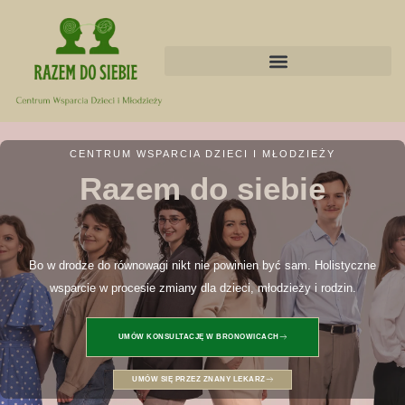
CENTRUM WSPARCIA DZIECI I MŁODZIEŻY
Razem do siebie
Bo w drodze do równowagi nikt nie powinien być sam. Holistyczne
wsparcie w procesie zmiany dla dzieci, młodzieży i rodzin.
UMÓW KONSULTACJĘ W BRONOWICACH
UMÓW SIĘ PRZEZ ZNANY LEKARZ