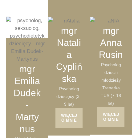
mgr
mgr
Natali
Anna
a
Rusin
Cypliń
Psycholog
mgr
dzieci i
ska
Emilia
młodzieży
Trenerka
Psycholog
Dudek
TUS (7-18
dziecięcy (3–
-
lat)
9 lat)
Marty
WIĘCEJ
WIĘCEJ
O MNIE
O MNIE
nus